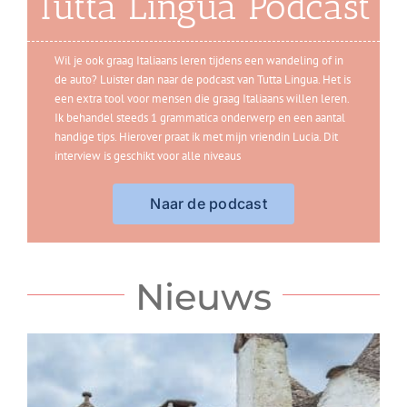
Tutta Lingua Podcast
Wil je ook graag
Italiaans leren
tijdens een wandeling of in
de auto? Luister dan naar de podcast van Tutta Lingua. Het is
een extra tool voor mensen die graag Italiaans willen leren.
Ik behandel steeds 1 grammatica onderwerp en een aantal
handige tips. Hierover praat ik met mijn vriendin Lucia.
Dit
interview is geschikt voor alle niveaus
Naar de podcast
Nieuws