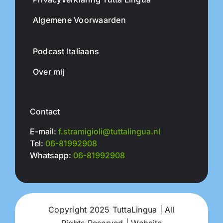
Algemene Voorwaarden
Podcast Italiaans
Over mij
Contact
E-mail:
f.stramigioli@tuttalingua.nl
Tel:
06-81992908
Whatsapp:
06-81992908
Copyright 2025 TuttaLingua | All
Rights Reserved | Website