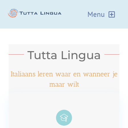
Ga
naar
Menu
inhoud
Home
Tutta Lingua
Italiaans leren online
Italiaans leren waar en wanneer je
Groepslessen Italiaans
maar wilt
Informatie
Inschrijven