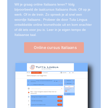
Wil je graag online Italiaans leren? Volg
bijvoorbeeld de taalcursus Italiaans thuis. Of op je
werk. Of in de trein. Zo spreek je al snel een
woordje Italiaans.. Probeer de door Tuta Lingua
ontwikkelde online lesmethode uit en kom erachter
of dit iets voor jou is. Leer in je eigen tempo de
Italiaanse taal.
Online cursus Italiaans